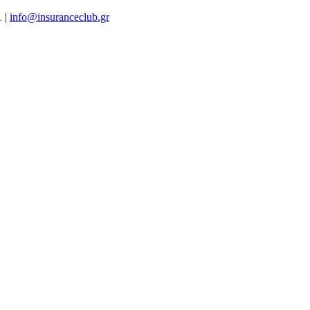
1 |
info@insuranceclub.gr