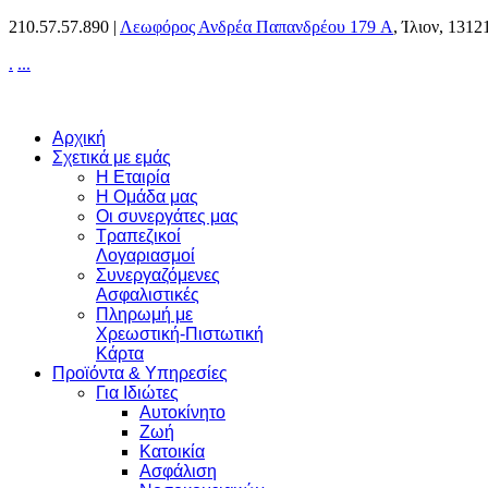
210.57.57.890 |
Λεωφόρος Ανδρέα Παπανδρέου 179 A
, Ίλιον, 1312
.
.
.
.
Αρχική
Σχετικά με εμάς
Η Εταιρία
Η Ομάδα μας
Οι συνεργάτες μας
Τραπεζικοί
Λογαριασμοί
Συνεργαζόμενες
Ασφαλιστικές
Πληρωμή με
Χρεωστική-Πιστωτική
Κάρτα
Προϊόντα & Υπηρεσίες
Για Ιδιώτες
Αυτοκίνητο
Ζωή
Κατοικία
Ασφάλιση