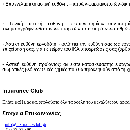
• Επαγγελματική αστική ευθύνη: – ιατρών-φαρμακοποιών-δικ
• Γενική αστική ευθύνη: -εκπαιδευτηρίων-φροντιστηρίω
κινηματογράφων-θεάτρων-εμπορικών καταστημάτων-σταθμών 
• Αστική ευθύνη εργοδότη: -καλύπτει την ευθύνη σας ως ε
επιχείρηση σας, για τις πέραν του ΙΚΑ υποχρεώσεις σας (άρθ
• Αστική ευθύνη προϊόντος: αν είστε κατασκευαστής εισαγ
σωματικές βλάβες/υλικές ζημιές που θα προκληθούν από τη χ
Insurance Club
Ελάτε μαζί μας και απολαύστε όλα τα οφέλη του μεγαλύτερου ασφα
Στοιχεία Επικοινωνίας
info@insuranceclub.gr
210.57.57.890