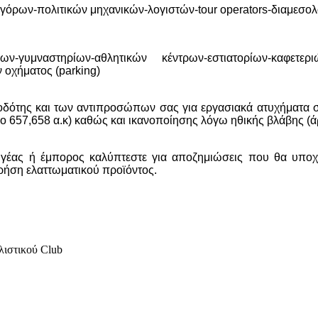
ηγόρων-πολιτικών μηχανικών-λογιστών-tour operators-διαμεσ
ν-γυμναστηρίων-αθλητικών κέντρων-εστιατορίων-καφετερι
οχήματος (parking)
ργοδότης και των αντιπροσώπων σας για εργασιακά ατυχήματα
ρο 657,658 α.κ) καθώς και ικανοποίησης λόγω ηθικής βλάβης (ά
ωγέας ή έμπορος καλύπτεστε για αποζημιώσεις που θα υποχρ
ρήση ελαττωματικού προϊόντος.
λιστικού Club