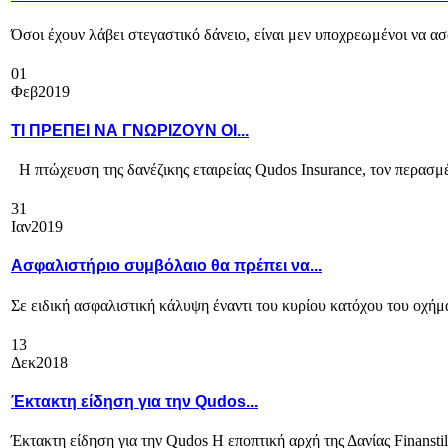
Όσοι έχουν λάβει στεγαστικό δάνειο, είναι μεν υποχρεωμένοι να ασφ
01
Φεβ
2019
ΤΙ ΠΡΕΠΕΙ ΝΑ ΓΝΩΡΙΖΟΥΝ ΟΙ...
Η πτώχευση της δανέζικης εταιρείας Qudos Insurance, τον περασμέν
31
Ιαν
2019
Ασφαλιστήριο συμβόλαιο θα πρέπει να...
Σε ειδική ασφαλιστική κάλυψη έναντι του κυρίου κατόχου του οχήμα
13
Δεκ
2018
Έκτακτη είδηση για την Qudos...
Έκτακτη είδηση για την Qudos Η εποπτική αρχή της Δανίας Finanstil