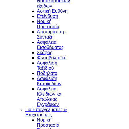
Νοσοκομειακών
εξόδων
Αστική Ευθύνη
Επένδυση
Νομική
Προστασία
Αποταμίευση -
Σύνταξη
Ασφάλεια
Εισοδήματος
Σκάφος
Φωτοβολταϊκά
Ασφάλιση
Ταξιδιού
Ποδήλατο
Ασφάλιση
Κατοικίδιων
Ασφάλεια
Κλειδιών και
Απώλειας
Εγγράφων
Για Επαγγελματίες &
Επιχειρήσεις
Νομική
Προστασία