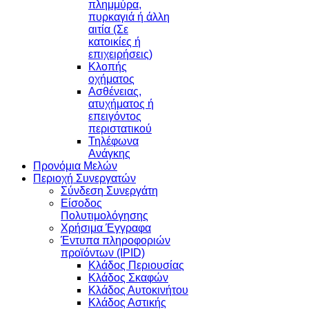
πλημμύρα,
πυρκαγιά ή άλλη
αιτία (Σε
κατοικίες ή
επιχειρήσεις)
Κλοπής
οχήματος
Ασθένειας,
ατυχήματος ή
επειγόντος
περιστατικού
Τηλέφωνα
Ανάγκης
Προνόμια Μελών
Περιοχή Συνεργατών
Σύνδεση Συνεργάτη
Είσοδος
Πολυτιμολόγησης
Χρήσιμα Έγγραφα
Έντυπα πληροφοριών
προϊόντων (IPID)
Κλάδος Περιουσίας
Κλάδος Σκαφών
Κλάδος Αυτοκινήτου
Κλάδος Αστικής