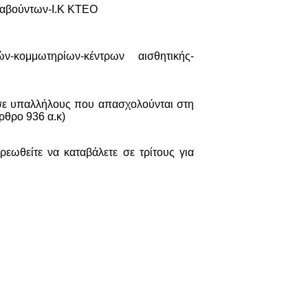
ολαβούντων-Ι.Κ ΚΤΕΟ
ών-κομμωτηρίων-κέντρων αισθητικής-
 σε υπαλλήλους που απασχολούνται στη
ρθρο 936 α.κ)
εωθείτε να καταβάλετε σε τρίτους για