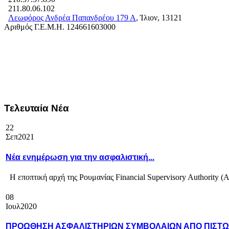
211.80.06.102
Λεωφόρος Ανδρέα Παπανδρέου 179 Α
, Ίλιον, 13121
Αριθμός Γ.Ε.Μ.Η. 124661603000
Τελευταία Νέα
22
Σεπ
2021
Νέα ενημέρωση για την ασφαλιστική...
Η εποπτική αρχή της Ρουμανίας Financial Supervisory Authority (A
08
Ιουλ
2020
ΠΡΟΩΘΗΣΗ ΑΣΦΑΛΙΣΤΗΡΙΩΝ ΣΥΜΒΟΛΑΙΩΝ ΑΠΟ ΠΙΣΤΩΤ