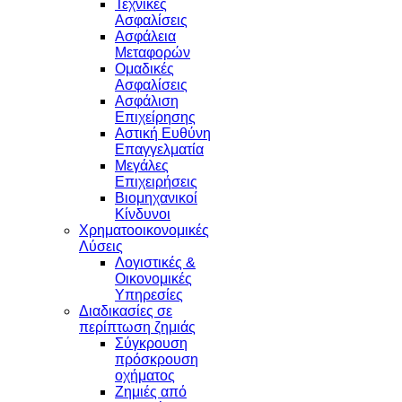
Τεχνικές
Ασφαλίσεις
Ασφάλεια
Μεταφορών
Ομαδικές
Ασφαλίσεις
Ασφάλιση
Επιχείρησης
Αστική Ευθύνη
Επαγγελματία
Μεγάλες
Επιχειρήσεις
Βιομηχανικοί
Κίνδυνοι
Χρηματοοικονομικές
Λύσεις
Λογιστικές &
Οικονομικές
Υπηρεσίες
Διαδικασίες σε
περίπτωση ζημιάς
Σύγκρουση
πρόσκρουση
οχήματος
Ζημιές από