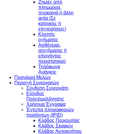
Ζημιές από
πλημμύρα,
πυρκαγιά ή άλλη
αιτία (Σε
κατοικίες ή
επιχειρήσεις)
Κλοπής
οχήματος
Ασθένειας,
ατυχήματος ή
επειγόντος
περιστατικού
Τηλέφωνα
Ανάγκης
Προνόμια Μελών
Περιοχή Συνεργατών
Σύνδεση Συνεργάτη
Είσοδος
Πολυτιμολόγησης
Χρήσιμα Έγγραφα
Έντυπα πληροφοριών
προϊόντων (IPID)
Κλάδος Περιουσίας
Κλάδος Σκαφών
Κλάδος Αυτοκινήτου