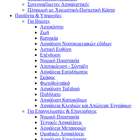
Συνεργαζόμενες Ασφαλιστικές
Πληρωμή με Χρεωστική-Πιστωτική Κάρτα
Προϊόντα & Υπηρεσίες
Για Ιδιώτες
Αυτοκίνητο
Ζωή
Κατοικία
Ασφάλιση Νοσοκομειακών εξόδων
Αστική Ευθύνη
Επένδυση
Νομική Προστασία
Αποταμίευση - Σύνταξη
Ασφάλεια Εισοδήματος
Σκάφος
Φωτοβολταϊκά
Ασφάλιση Ταξιδιού
Ποδήλατο
Ασφάλιση Κατοικίδιων
Ασφάλεια Κλειδιών και Απώλειας Εγγράφων
Για Επαγγελματίες & Επιχειρήσεις
Νομική Προστασία
Τεχνικές Ασφαλίσεις
Ασφάλεια Μεταφορών
Ομαδικές Ασφαλίσεις
Ασφάλιση Επιχείρησης