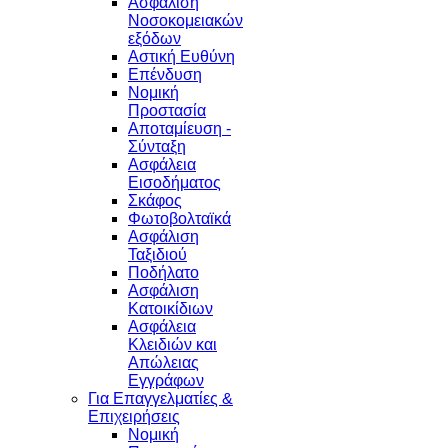
Ασφάλιση
Νοσοκομειακών
εξόδων
Αστική Ευθύνη
Επένδυση
Νομική
Προστασία
Αποταμίευση -
Σύνταξη
Ασφάλεια
Εισοδήματος
Σκάφος
Φωτοβολταϊκά
Ασφάλιση
Ταξιδιού
Ποδήλατο
Ασφάλιση
Κατοικίδιων
Ασφάλεια
Κλειδιών και
Απώλειας
Εγγράφων
Για Επαγγελματίες &
Επιχειρήσεις
Νομική