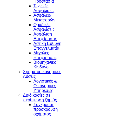
Προστασία
Τεχνικές
Ασφαλίσεις
Ασφάλεια
Μεταφορών
Ομαδικές
Ασφαλίσεις
Ασφάλιση
Επιχείρησης
Αστική Ευθύνη
Επαγγελματία
Μεγάλες
Επιχειρήσεις
Βιομηχανικοί
Κίνδυνοι
Χρηματοοικονομικές
Λύσεις
Λογιστικές &
Οικονομικές
Υπηρεσίες
Διαδικασίες σε
περίπτωση ζημιάς
Σύγκρουση
πρόσκρουση
οχήματος