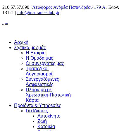
210.57.57.890 |
Λεωφόρος Ανδρέα Παπανδρέου 179 A
, Ίλιον,
13121 |
info@insuranceclub.gr
.
.
.
.
Αρχική
Σχετικά με εμάς
Η Εταιρία
Η Ομάδα μας
Οι συνεργάτες μας
Τραπεζικοί
Λογαριασμοί
Συνεργαζόμενες
Ασφαλιστικές
Πληρωμή με
Χρεωστική-Πιστωτική
Κάρτα
Προϊόντα & Υπηρεσίες
Για Ιδιώτες
Αυτοκίνητο
Ζωή
Κατοικία