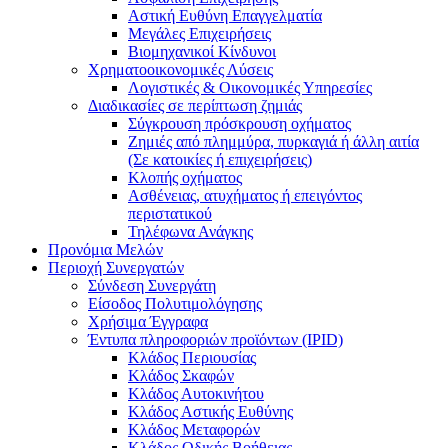
Αστική Ευθύνη Επαγγελματία
Μεγάλες Επιχειρήσεις
Βιομηχανικοί Κίνδυνοι
Χρηματοοικονομικές Λύσεις
Λογιστικές & Οικονομικές Υπηρεσίες
Διαδικασίες σε περίπτωση ζημιάς
Σύγκρουση πρόσκρουση οχήματος
Ζημιές από πλημμύρα, πυρκαγιά ή άλλη αιτία
(Σε κατοικίες ή επιχειρήσεις)
Κλοπής οχήματος
Ασθένειας, ατυχήματος ή επειγόντος
περιστατικού
Τηλέφωνα Ανάγκης
Προνόμια Μελών
Περιοχή Συνεργατών
Σύνδεση Συνεργάτη
Είσοδος Πολυτιμολόγησης
Χρήσιμα Έγγραφα
Έντυπα πληροφοριών προϊόντων (IPID)
Κλάδος Περιουσίας
Κλάδος Σκαφών
Κλάδος Αυτοκινήτου
Κλάδος Αστικής Ευθύνης
Κλάδος Μεταφορών
Κλάδος Οδικής Βοήθειας