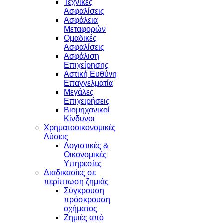
Τεχνικές
Ασφαλίσεις
Ασφάλεια
Μεταφορών
Ομαδικές
Ασφαλίσεις
Ασφάλιση
Επιχείρησης
Αστική Ευθύνη
Επαγγελματία
Μεγάλες
Επιχειρήσεις
Βιομηχανικοί
Κίνδυνοι
Χρηματοοικονομικές
Λύσεις
Λογιστικές &
Οικονομικές
Υπηρεσίες
Διαδικασίες σε
περίπτωση ζημιάς
Σύγκρουση
πρόσκρουση
οχήματος
Ζημιές από