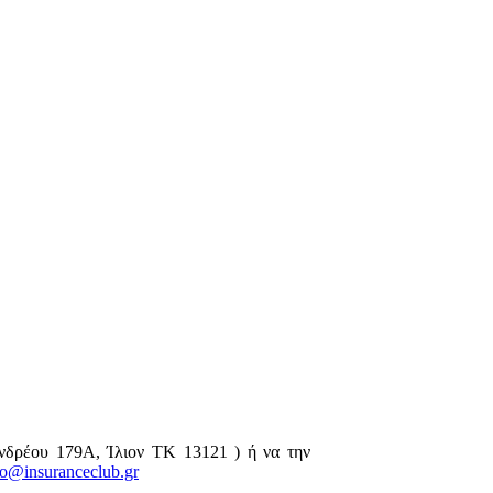
νδρέου 179Α, Ίλιον ΤΚ 13121 ) ή να την
fo@insuranceclub.gr