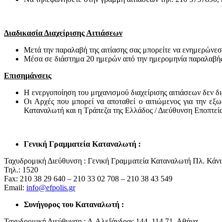
Διαδικασία Διαχείρισης Αιτιάσεων
Μετά την παραλαβή της αιτίασης σας μπορείτε να ενημερώνεστ
Μέσα σε διάστημα 20 ημερών από την ημερομηνία παραλαβής τ
Επισημάνσεις
H ενεργοποίηση του μηχανισμού διαχείρισης αιτιάσεων δεν δ
Οι Αρχές που μπορεί να αποταθεί ο αιτιώμενος για την εξ
Καταναλωτή και η Τράπεζα της Ελλάδος / Διεύθυνση Εποπτεία
Γενική Γραμματεία Καταναλωτή :
Ταχυδρομική Διεύθυνση : Γενική Γραμματεία Καταναλωτή Πλ. Κάνι
Τηλ.: 1520
Fax: 210 38 29 640 – 210 33 02 708 – 210 38 43 549
Email:
info@efpolis.gr
Συνήγορος του Καταναλωτή :
Ταχυδρομική Διεύθυνση : Λ.Αλεξάνδρας 144, 114 71, Αθήνα