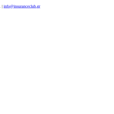
1 |
info@insuranceclub.gr