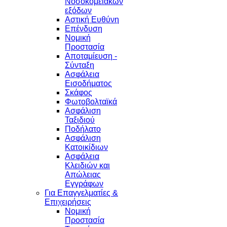
Νοσοκομειακών
εξόδων
Αστική Ευθύνη
Επένδυση
Νομική
Προστασία
Αποταμίευση -
Σύνταξη
Ασφάλεια
Εισοδήματος
Σκάφος
Φωτοβολταϊκά
Ασφάλιση
Ταξιδιού
Ποδήλατο
Ασφάλιση
Κατοικίδιων
Ασφάλεια
Κλειδιών και
Απώλειας
Εγγράφων
Για Επαγγελματίες &
Επιχειρήσεις
Νομική
Προστασία