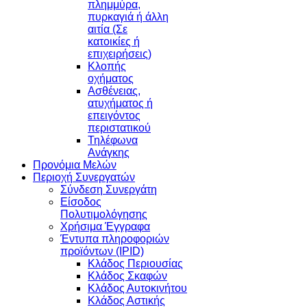
πλημμύρα,
πυρκαγιά ή άλλη
αιτία (Σε
κατοικίες ή
επιχειρήσεις)
Κλοπής
οχήματος
Ασθένειας,
ατυχήματος ή
επειγόντος
περιστατικού
Τηλέφωνα
Ανάγκης
Προνόμια Μελών
Περιοχή Συνεργατών
Σύνδεση Συνεργάτη
Είσοδος
Πολυτιμολόγησης
Χρήσιμα Έγγραφα
Έντυπα πληροφοριών
προϊόντων (IPID)
Κλάδος Περιουσίας
Κλάδος Σκαφών
Κλάδος Αυτοκινήτου
Κλάδος Αστικής