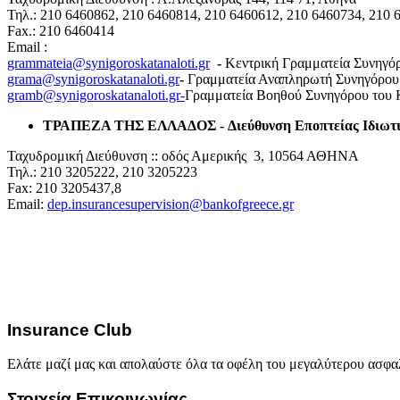
Τηλ.: 210 6460862, 210 6460814, 210 6460612, 210 6460734, 210 
Fax.: 210 6460414
Email :
grammateia@synigoroskatanaloti.gr
-
Κεντρική Γραμματεία Συνηγό
grama@synigoroskatanaloti.gr
-
Γραμματεία Αναπληρωτή Συνηγόρου
gramb@synigoroskatanaloti.gr-
Γραμματεία Βοηθού Συνηγόρου του
ΤΡΑΠΕΖΑ ΤΗΣ ΕΛΛΑΔΟΣ -
Διεύθυνση Εποπτείας Ιδιωτι
Ταχυδρομική Διεύθυνση :: οδός Αμερικής 3, 10564 ΑΘΗΝΑ
Τηλ.: 210 3205222, 210 3205223
Fax: 210 3205437,8
Email:
dep.insurancesupervision@bankofgreece.gr
Insurance Club
Ελάτε μαζί μας και απολαύστε όλα τα οφέλη του μεγαλύτερου ασφα
Στοιχεία Επικοινωνίας