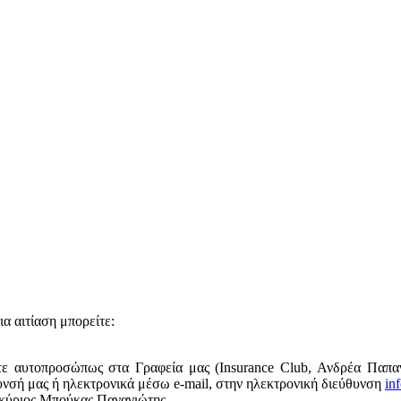
α αιτίαση μπορείτε:
τε αυτοπροσώπως στα Γραφεία μας (Insurance Club, Ανδρέα Παπα
υνσή μας ή ηλεκτρονικά μέσω e-mail, στην ηλεκτρονική διεύθυνση
in
 κύριος Μπούκας Παναγιώτης