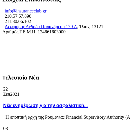
info@insuranceclub.gr
210.57.57.890
211.80.06.102
Λεωφόρος Ανδρέα Παπανδρέου 179 Α
, Ίλιον, 13121
Αριθμός Γ.Ε.Μ.Η. 124661603000
Τελευταία Νέα
22
Σεπ
2021
Νέα ενημέρωση για την ασφαλιστική...
Η εποπτική αρχή της Ρουμανίας Financial Supervisory Authority (A
08