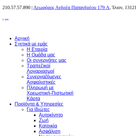
210.57.57.890 |
Λεωφόρος Ανδρέα Παπανδρέου 179 A
, Ίλιον, 1312
.
.
.
.
Αρχική
Σχετικά με εμάς
Η Εταιρία
Η Ομάδα μας
Οι συνεργάτες μας
Τραπεζικοί
Λογαριασμοί
Συνεργαζόμενες
Ασφαλιστικές
Πληρωμή με
Χρεωστική-Πιστωτική
Κάρτα
Προϊόντα & Υπηρεσίες
Για Ιδιώτες
Αυτοκίνητο
Ζωή
Κατοικία
Ασφάλιση